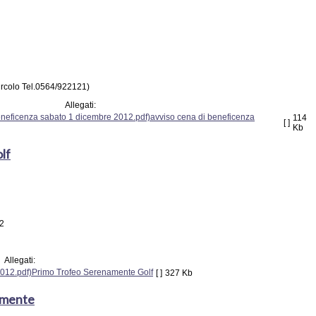
Circolo Tel.0564/922121)
Allegati:
avviso cena di beneficenza
114
[ ]
Kb
lf
12
Allegati:
Primo Trofeo Serenamente Golf
[ ]
327 Kb
amente