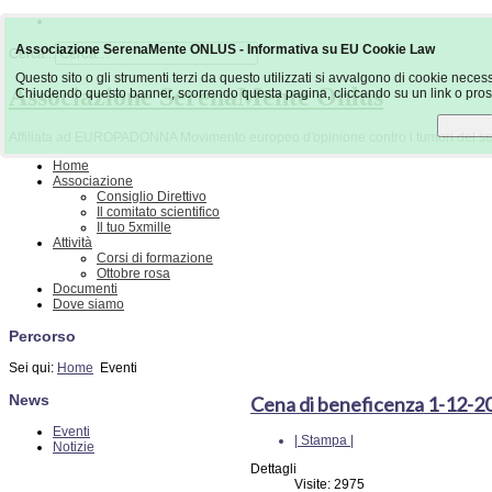
Associazione SerenaMente ONLUS - Informativa su EU Cookie Law
Cerca...
Questo sito o gli strumenti terzi da questo utilizzati si avvalgono di cookie necessa
Associazione SerenaMente Onlus
Chiudendo questo banner, scorrendo questa pagina, cliccando su un link o prose
Chiudi
Affiliata ad EUROPADONNA Movimento europeo d'opinione contro i tumori del s
Home
Associazione
Consiglio Direttivo
Il comitato scientifico
Il tuo 5xmille
Attività
Corsi di formazione
Ottobre rosa
Documenti
Dove siamo
Percorso
Sei qui:
Home
Eventi
News
Cena di beneficenza 1-12-2
Eventi
| Stampa |
Notizie
Dettagli
Visite: 2975