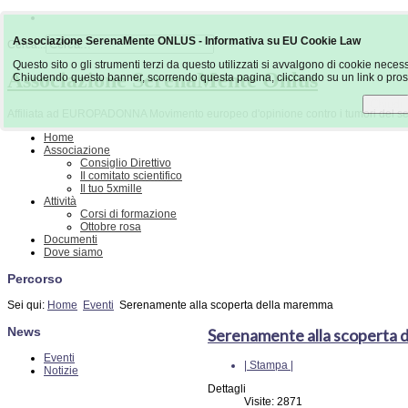
Associazione SerenaMente ONLUS - Informativa su EU Cookie Law
Cerca...
Questo sito o gli strumenti terzi da questo utilizzati si avvalgono di cookie necessa
Associazione SerenaMente Onlus
Chiudendo questo banner, scorrendo questa pagina, cliccando su un link o prose
Chiudi
Affiliata ad EUROPADONNA Movimento europeo d'opinione contro i tumori del s
Home
Associazione
Consiglio Direttivo
Il comitato scientifico
Il tuo 5xmille
Attività
Corsi di formazione
Ottobre rosa
Documenti
Dove siamo
Percorso
Sei qui:
Home
Eventi
Serenamente alla scoperta della maremma
News
Serenamente alla scoperta 
Eventi
| Stampa |
Notizie
Dettagli
Visite: 2871