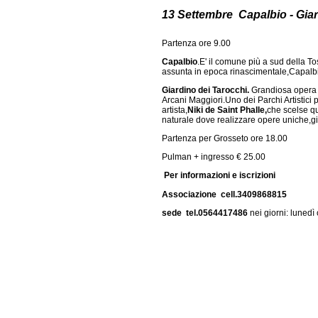
13 Settembre Capalbio - Gia
Partenza ore 9.00
Capalbio
.E' il comune più a sud della Tos
assunta in epoca rinascimentale,Capal
Giardino dei Tarocchi.
Grandiosa opera a
Arcani Maggiori.Uno dei Parchi Artistici 
artista,
Niki de Saint Phalle,
che scelse q
naturale dove realizzare opere uniche,gi
Partenza per Grosseto ore 18.00
Pulman + ingresso € 25.00
Per informazioni e iscrizioni
Associazione cell.3409868815
sede tel.0564417486
nei giorni: luned